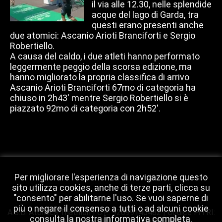
il via alle 12.30, nelle splendide
acque del lago di Garda, tra
questi erano presenti anche
due atomici: Ascanio Arioti Branciforti e Sergio
Robertiello.
A causa del caldo, i due atleti hanno performato
leggermente peggio della scorsa edizione, ma
hanno migliorato la propria classifica di arrivo
Ascanio Arioti Branciforti 67mo di categoria ha
chiuso in 2h43' mentre Sergio Robertiello si è
piazzato 92mo di categoria con 2h52'.
Per migliorare l'esperienza di navigazione questo
sito utilizza cookies, anche di terze parti, clicca su
"consento" per abilitarne l'uso. Se vuoi saperne di
più o negare il consenso a tutti o ad alcuni cookie
A.S.D. Atomica Triathlon | C.F.: 92099140482 | Codice FITRI:
consulta la nostra
informativa completa
.
2120 Via Braga 189 - 59021 Vaiano PO