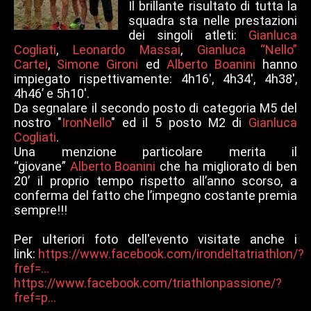
Il brillante risultato di tutta la
squadra sta nelle prestazioni
dei singoli atleti:
Gianluca
Cogliati
,
Leonardo Massai
,
Gianluca “Nello”
Cartei
,
Simone Gironi
ed
Alberto Boanini
hanno
impiegato rispettivamente: 4h16', 4h34', 4h38',
4h46’ e 5h10'.
Da segnalare il secondo posto di categoria M5 del
nostro "
IronNello
" ed il 5 posto M2 di
Gianluca
Cogliati
.
Una menzione particolare merita il
“giovane”
Alberto Boanini
che ha migliorato di ben
20’ il proprio tempo rispetto all’anno scorso, a
conferma del fatto che l’impegno costante premia
sempre!!!
Per ulteriori foto dell'evento visitate anche i
link:
https://www.facebook.com/irondeltatriathlon/?
fref=...
https://www.facebook.com/triathlonpassione/?
fref=p...