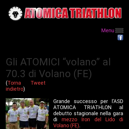
Menu
Gli ATOMICI “volano” al
70.3 di Volano (FE)
(
Torna
Tweet
indietro
)
Grande successo per l’ASD
ATOMICA TRIATHLON al
debutto stagionale nella gara
di
mezzo Iron del Lido di
Volano (FE)
.