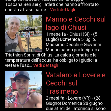
Toscana.Ben sei gli atleti che hanno affrontato
questa affascinante...
Vedi dettagli
Marino e Cecchi sul
lago di Chiusi
1 mese fa -
Chiusi (SI) - (5
Luglio) Domenica 5 luglio,
Massimo Cecchi e Giovanni
Marino hanno partecipato al
Triathlon Sprint di Chiusi.La calda giornata e la
temperatura dell'acqua, ha obbligato i giudici a
vietare l'uso...
Vedi dettagli
Vatalaro a Lovere e
Cecchi sul
Trasimeno
2 mesi fa -
Lovere (VR) - (28
Giugno) Domenica 28 giugno,
due atleti dell'atomica si sono