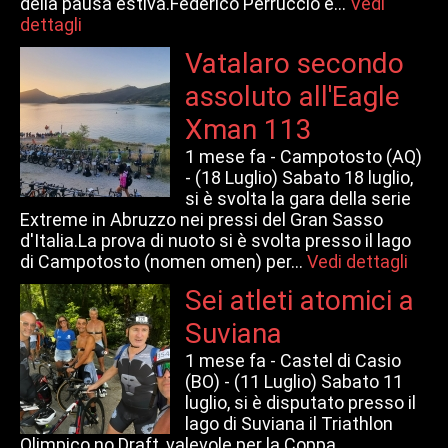
della pausa estiva.Federico Perruccio è...
Vedi
dettagli
Vatalaro secondo
assoluto all'Eagle
Xman 113
1 mese fa -
Campotosto (AQ)
- (18 Luglio) Sabato 18 luglio,
si è svolta la gara della serie
Extreme in Abruzzo nei pressi del Gran Sasso
d'Italia.La prova di nuoto si è svolta presso il lago
di Campotosto (nomen omen) per...
Vedi dettagli
Sei atleti atomici a
Suviana
1 mese fa -
Castel di Casio
(BO) - (11 Luglio) Sabato 11
luglio, si è disputato presso il
lago di Suviana il Triathlon
Olimpico no Draft, valevole per la Coppa