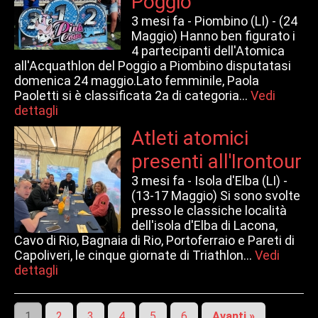
Poggio
3 mesi fa -
Piombino (LI) - (24
Maggio) Hanno ben figurato i
4 partecipanti dell'Atomica
all'Acquathlon del Poggio a Piombino disputatasi
domenica 24 maggio.Lato femminile, Paola
Paoletti si è classificata 2a di categoria...
Vedi
dettagli
Atleti atomici
presenti all'Irontour
3 mesi fa -
Isola d'Elba (LI) -
(13-17 Maggio) Si sono svolte
presso le classiche località
dell'isola d'Elba di Lacona,
Cavo di Rio, Bagnaia di Rio, Portoferraio e Pareti di
Capoliveri, le cinque giornate di Triathlon...
Vedi
dettagli
1
2
3
4
5
6
Avanti »