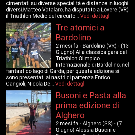
cimentati su diverse specialità e distanze in luoghi
diversi.Matteo Vatalaro, ha disputato a Lovere (VR)
il Triathlon Medio del circuito...
Vedi dettagli
Tre atomici a
Bardolino
2 mesi fa -
Bardolino (VR) - (13
Giugno) Alla classica gara del
Triathlon Olimpico
Internazionale di Bardolino, nel
fantastico lago di Garda, per questa edizione si
sono presentati ai nastri di partenza Enrico
Cangioli, Nicola De...
Vedi dettagli
Busoni e Pasta alla
prima edizione di
Alghero
2 mesi fa -
Alghero (SS) - (7
Giugno) Alessia Busoni e